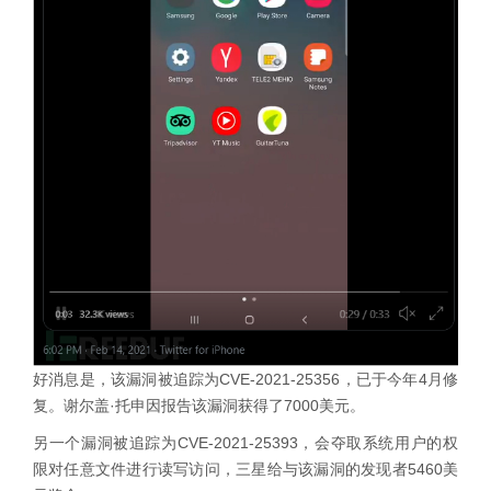
好消息是，该漏洞被追踪为CVE-2021-25356，已于今年4月修
复。谢尔盖·托申因报告该漏洞获得了7000美元。
另一个漏洞被追踪为CVE-2021-25393，会夺取系统用户的权
限对任意文件进行读写访问，三星给与该漏洞的发现者5460美