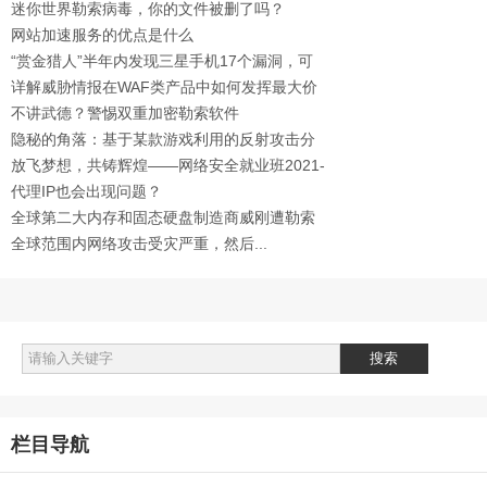
迷你世界勒索病毒，你的文件被删了吗？
网站加速服务的优点是什么
“赏金猎人”半年内发现三星手机17个漏洞，可
被用于间谍监听
详解威胁情报在WAF类产品中如何发挥最大价
值？
不讲武德？警惕双重加密勒索软件
隐秘的角落：基于某款游戏利用的反射攻击分
析
放飞梦想，共铸辉煌——网络安全就业班2021-
6月班正式开班
代理IP也会出现问题？
全球第二大内存和固态硬盘制造商威刚遭勒索
攻击
全球范围内网络攻击受灾严重，然后...
栏目导航