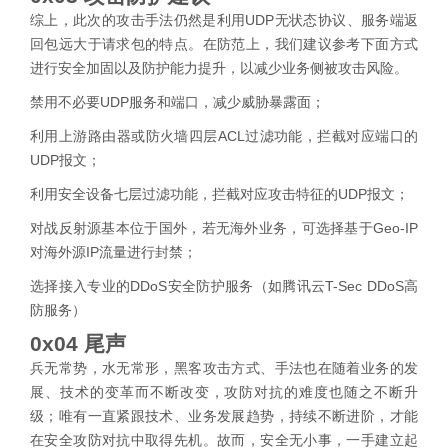
综上，此次的攻击手法仍然是利用UDP无状态协议、服务端返
回包远大于请求包的特点。在防范上，我们建议参考下面方式
进行安全加固以及防护能力提升，以减少业务侧被攻击风险。
禁用不必要UDP服务和端口，减少威胁暴露面；
利用上游路由器或防火墙四层ACL过滤功能，拦截对应端口的
UDP报文；
利用安全设备七层过滤功能，拦截对应攻击特征的UDP报文；
对战反射源基本位于国外，若无海外业务，可选择基于Geo-IP
对海外源IP流量进行封禁；
选择接入专业的DDoS安全防护服务（如腾讯云T-Sec DDoS高
防服务）
0x04 尾声
兵无常势，水无常形，黑客攻击方式、手法也在随着业务的发
展、技术的变革而不断改变，攻防对抗的难度也随之不断升
级；唯有一直紧跟技术、业务发展趋势，持续不断进阶，才能
在安全攻防对抗中取得先机。故而，安全无小事，一手建立起