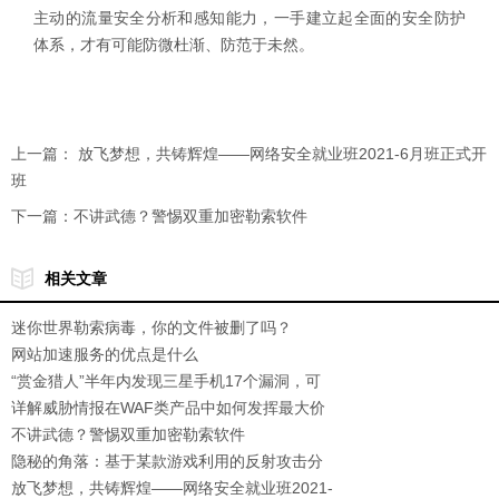
主动的流量安全分析和感知能力，一手建立起全面的安全防护
体系，才有可能防微杜渐、防范于未然。
上一篇：
放飞梦想，共铸辉煌——网络安全就业班2021-6月班正式开
班
下一篇：
不讲武德？警惕双重加密勒索软件
相关文章
迷你世界勒索病毒，你的文件被删了吗？
网站加速服务的优点是什么
“赏金猎人”半年内发现三星手机17个漏洞，可
被用于间谍监听
详解威胁情报在WAF类产品中如何发挥最大价
值？
不讲武德？警惕双重加密勒索软件
隐秘的角落：基于某款游戏利用的反射攻击分
析
放飞梦想，共铸辉煌——网络安全就业班2021-