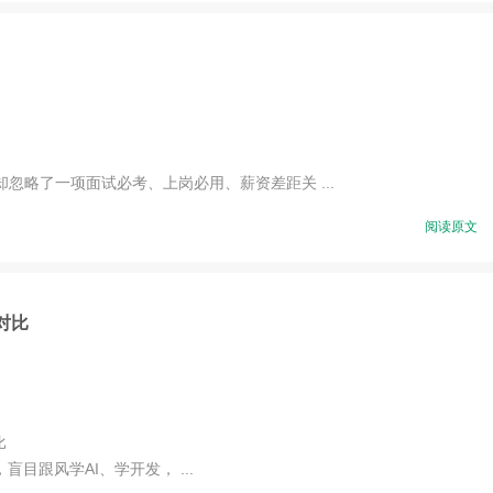
略了一项面试必考、上岗必用、薪资差距关 ...
阅读原文
对比
比
跟风学AI、学开发， ...