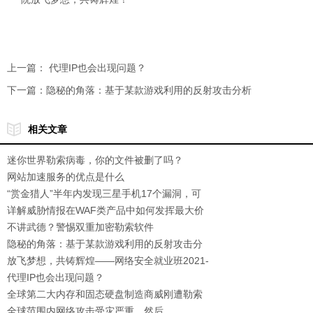
上一篇：
代理IP也会出现问题？
下一篇：
隐秘的角落：基于某款游戏利用的反射攻击分析
相关文章
迷你世界勒索病毒，你的文件被删了吗？
网站加速服务的优点是什么
“赏金猎人”半年内发现三星手机17个漏洞，可
被用于间谍监听
详解威胁情报在WAF类产品中如何发挥最大价
值？
不讲武德？警惕双重加密勒索软件
隐秘的角落：基于某款游戏利用的反射攻击分
析
放飞梦想，共铸辉煌——网络安全就业班2021-
6月班正式开班
代理IP也会出现问题？
全球第二大内存和固态硬盘制造商威刚遭勒索
攻击
全球范围内网络攻击受灾严重，然后...