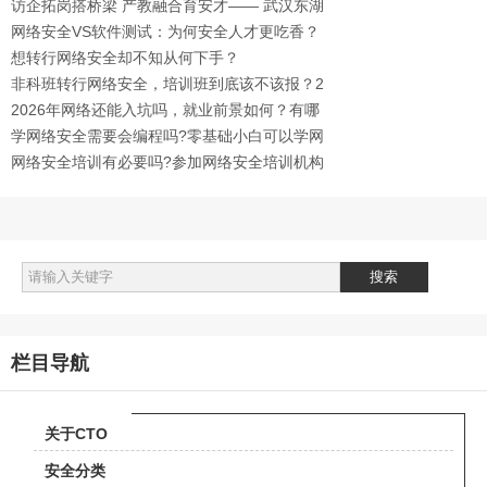
多大？
访企拓岗搭桥梁 产教融合育安才—— 武汉东湖
学院计算机科学学院赴网盾学校深化合作
网络安全VS软件测试：为何安全人才更吃香？
想转行网络安全却不知从何下手？
非科班转行网络安全，培训班到底该不该报？2
分钟说清利弊！
2026年网络还能入坑吗，就业前景如何？有哪
些岗位？
学网络安全需要会编程吗?零基础小白可以学网
络安全吗?
网络安全培训有必要吗?参加网络安全培训机构
真的很有用吗？
栏目导航
关于CTO
安全分类