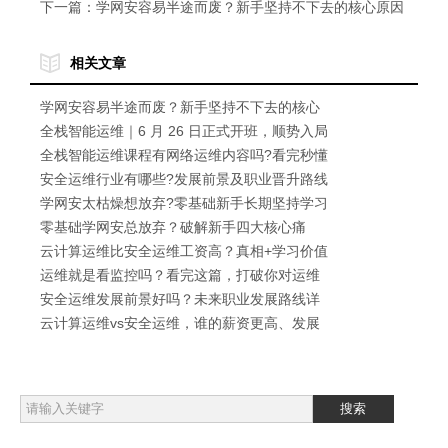
下一篇：
学网安容易半途而废？新手坚持不下去的核心原因
相关文章
学网安容易半途而废？新手坚持不下去的核心
原因
全栈智能运维｜6 月 26 日正式开班，顺势入局
高薪新赛道
全栈智能运维课程有网络运维内容吗?看完秒懂
安全运维行业有哪些?发展前景及职业晋升路线
详解
学网安太枯燥想放弃?零基础新手长期坚持学习
的高效技巧
零基础学网安总放弃？破解新手四大核心痛
点，轻松坚持入门
云计算运维比安全运维工资高？真相+学习价值
全解析
运维就是看监控吗？看完这篇，打破你对运维
的认知误区
安全运维发展前景好吗？未来职业发展路线详
解
云计算运维vs安全运维，谁的薪资更高、发展
前景更好？