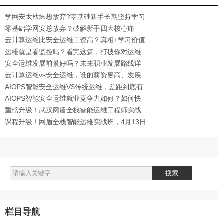
学网安太枯燥想放弃?零基础新手长期坚持学习
的高效技巧
零基础学网安总放弃？破解新手四大核心痛
点，轻松坚持入门
云计算运维比安全运维工资高？真相+学习价值
全解析
运维就是看监控吗？看完这篇，打破你对运维
的认知误区
安全运维发展前景好吗？未来职业发展路线详
解
云计算运维vs安全运维，谁的薪资更高、发展
前景更好？
AIOPS智能安全运维VS传统运维，差距到底有
多大？1
AIOPS智能安全运维就业竞争力如何？如何快
速提升入职率
重磅升级！武汉网盾全栈智能运维工程师实战
班2.0，解锁运维新高度1
课程升级！网盾全栈智能运维实战班，4月13日
正式开班！1
栏目导航